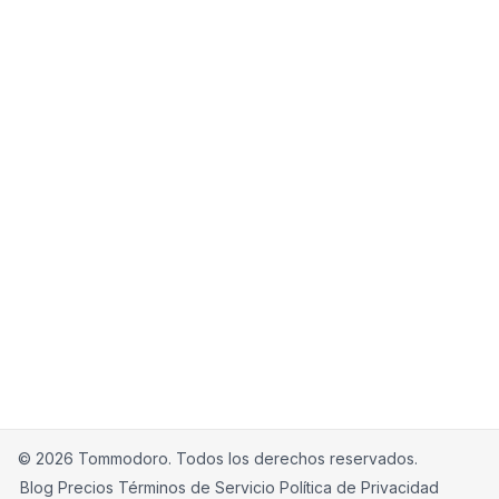
18. Contact Us
If you have any questions about these Terms,
please contact us at
support@tommodoro.com
.
©
2026
Tommodoro.
Todos los derechos reservados.
Blog
Precios
Términos de Servicio
Política de Privacidad