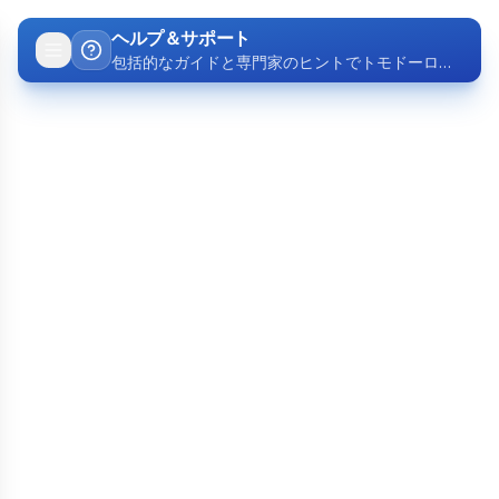
Skip to main content
Help Center
ヘルプ＆サポート
包括的なガイドと専門家のヒントでトモドーロの生産性機能をマスターしましょう
ポモドーロテクニックはどのように機能しますか？
1
ポモドーロテクニックは25分間の集中した作業の後に短
い休憩を取るサイクルです。集中力を維持し、燃え尽き
症候群を防ぐのに役立ちます。
タイマーの時間をカスタマイズできますか？
2
はい！作業時間、短い休憩、長い休憩を好みとワークフ
ローのニーズに合わせてカスタマイズできます。
生産性を追跡するにはどうすればいいですか？
3
トモドーロは時間をかけて作業パターン、完了したポモ
ドーロ数、生産性のトレンドを示す詳細な分析を提供し